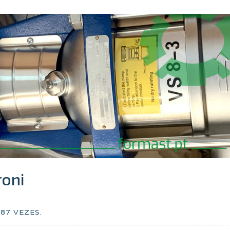
roni
287
VEZES.