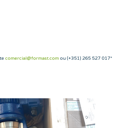
cte
comercial@formast.com
ou (+351) 265 527 017*