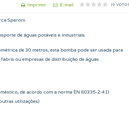
1
2
3
4
5
Imprimir
E-mail
(0 VOTO
rca Speroni.
sporte de águas potáveis e industriais.
métrica de 30 metros, esta bomba pode ser usada para
fabris ou empresas de distribuição de águas.
doméstico, de acordo com a norma EN 60335-2-41)
utras utilizações)