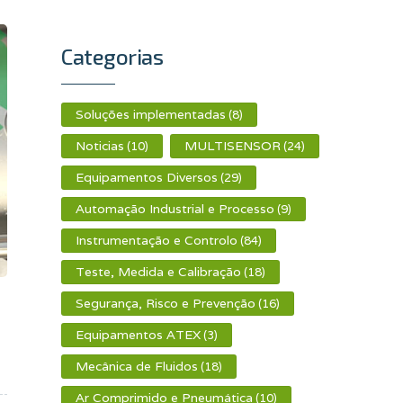
Categorias
Soluções implementadas
(8)
Noticias
MULTISENSOR
(10)
(24)
Equipamentos Diversos
(29)
Automação Industrial e Processo
(9)
Instrumentação e Controlo
(84)
Teste, Medida e Calibração
(18)
Segurança, Risco e Prevenção
(16)
Equipamentos ATEX
(3)
Mecânica de Fluidos
(18)
Ar Comprimido e Pneumática
(10)