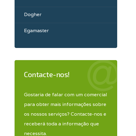
Dogher
Egamaster
Contacte-nos!
Gostaria de falar com um comercial
para obter mais informações sobre
os nossos serviços? Contacte-nos e
receberá toda a informação que
necessita.