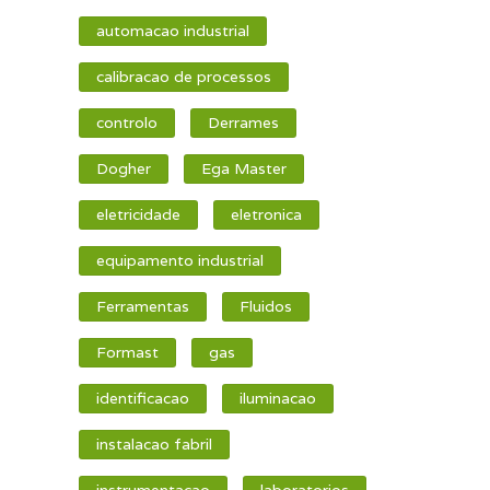
automacao industrial
calibracao de processos
controlo
Derrames
Dogher
Ega Master
eletricidade
eletronica
equipamento industrial
Ferramentas
Fluidos
Formast
gas
identificacao
iluminacao
instalacao fabril
instrumentacao
laboratorios