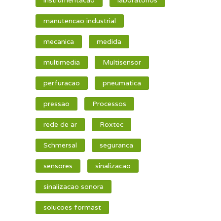
manutencao industrial
mecanica
medida
multimedia
Multisensor
perfuracao
pneumatica
pressao
Processos
rede de ar
Roxtec
Schmersal
seguranca
sensores
sinalizacao
sinalizacao sonora
solucoes formast