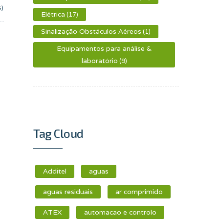
S)
Elétrica
(17)
Sinalização Obstáculos Aéreos
(1)
Equipamentos para análise &
laboratório
(9)
Tag Cloud
Additel
aguas
aguas residuais
ar comprimido
ATEX
automacao e controlo