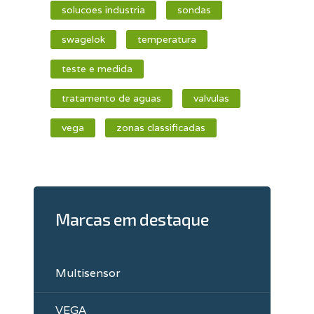
solucoes industria
sondas
swagelok
temperatura
teste e medida
tratamento de aguas
valvulas
vega
zonas classificadas
Marcas em destaque
Multisensor
VEGA